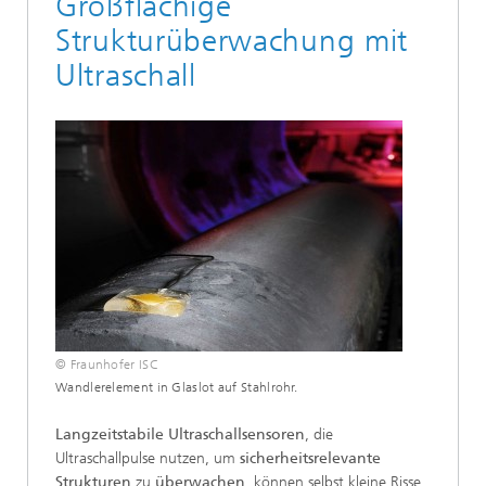
Großflächige
Strukturüberwachung mit
Ultraschall
© Fraunhofer ISC
Wandlerelement in Glaslot auf Stahlrohr.
Langzeitstabile Ultraschallsensoren
, die
Ultraschallpulse nutzen, um
sicherheitsrelevante
Strukturen
zu
überwachen
, können selbst kleine Risse