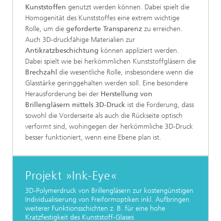
Kunststoffen
genutzt werden können. Dabei spielt die
Homogenität des Kunststoffes eine extrem wichtige
Rolle, um die
geforderte Transparenz
zu erreichen.
Auch 3D-druckfähige Materialien zur
Antikratzbeschichtung
können appliziert werden.
Dabei spielt wie bei herkömmlichen Kunststoffgläsern die
Brechzahl
die wesentliche Rolle, insbesondere wenn die
Glasstärke geringgehalten werden soll. Eine besondere
Herausforderung bei der
Herstellung von
Brillengläsern mittels 3D-Druck
ist die Forderung, dass
sowohl die Vorderseite als auch die Rückseite optisch
verformt sind, wohingegen der herkömmliche 3D-Druck
besser funktioniert, wenn eine Ebene plan ist.
Projekt »Ink-Eye«
3D-Polymerdruck von Brillengläsern zur kostengünstigen
Individualisierung von Freiformoptiken inkl. Aufbringen
weiterer Funktionsschichten z. B. für eine hohe
Kratzfestigkeit des Kunststoff-Glases