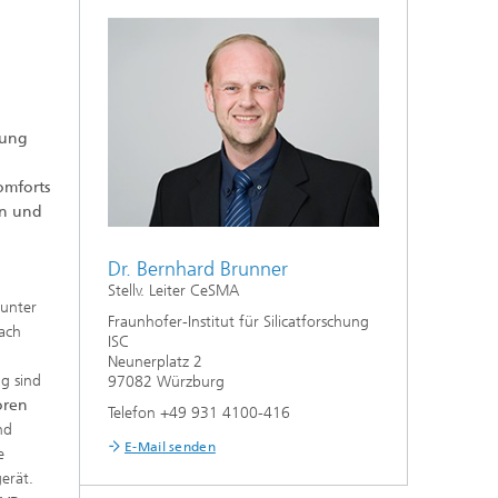
tung
omforts
en und
Dr. Bernhard Brunner
Stellv. Leiter CeSMA
(unter
Fraunhofer-Institut für Silicatforschung
nach
ISC
Neunerplatz 2
g sind
97082 Würzburg
oren
Telefon +49 931 4100-416
nd
E-Mail senden
e
erät.