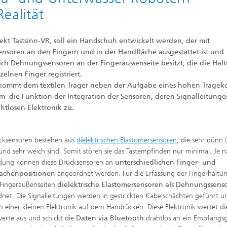
Realität
jekt Tastsinn-VR, soll ein Handschuh entwickelt werden, der mit
ensoren an den Fingern und in der Handfläche ausgestattet ist und
lich Dehnungssensoren an der Fingeraussenseite besitzt, die die Hal
zelnen Finger registriert.
kommt dem textilen Träger neben der Aufgabe eines hohen Tragek
em die Funktion der Integration der Sensoren, deren Signalleitung
htlosen Elektronik zu.
cksensoren bestehen aus
dielektrischen Elastomersensoren
, die sehr dünn 
nd sehr weich sind. Somit stören sie das Tastempfinden nur minimal. Je 
ung können diese Drucksensoren an
unterschiedlichen Finger- und
ächenpositionen
angeordnet werden. Für die Erfassung der Fingerhaltun
Fingeraußenseiten
dielektrische Elastomersensoren als Dehnungssens
net. Die Signalleitungen werden in gestrickten Kabelschächten geführt u
n einer kleinen Elektronik auf dem Handrücken. Diese Elektronik wertet di
erte aus und schickt die
Daten via Bluetooth
drahtlos an ein Empfangsg