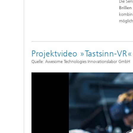
Die Sen
Brillen
kombini
möglic
Projektvideo »Tastsinn-VR«
Quelle: Awesome Technologies Innovationslabor GmbH