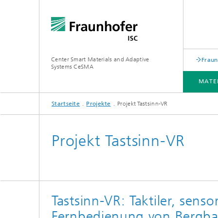
Center Smart Materials and Adaptive
Fraun
Systems CeSMA
MATE
Startseite
Projekte
Projekt Tastsinn-VR
MATERIALIEN
VERFAHREN
TECHNOLOGIEN
ANWENDUNGEN
LEISTUNGEN
PROJEKTE
Projekt Tastsinn-VR
Tastsinn-VR: Taktiler, sen
Fernbedienung von Bergba