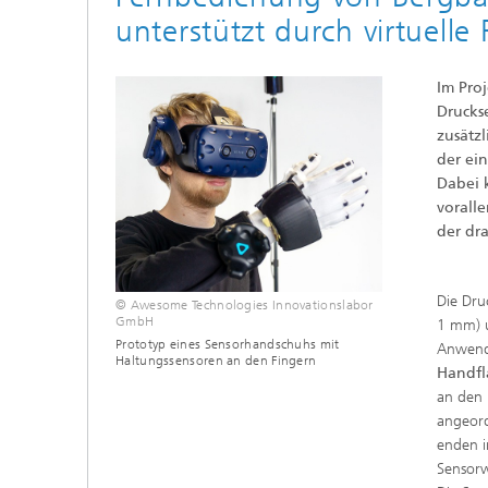
unterstützt durch virtuelle 
Im Pro
Drucks
zusätz
der ein
Dabei 
vorall
der dra
Die Dru
© Awesome Technologies Innovationslabor
GmbH
1 mm) u
Prototyp eines Sensorhandschuhs mit
Anwend
Haltungssensoren an den Fingern
Handfl
an den 
angeord
enden i
Sensorw