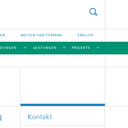
NEN
MESSEN UND TERMINE
ENGLISH
DUNGEN
LEISTUNGEN
PROJEKTE
[X]
[X]
[X]
[X]
[X]
[X]
Kontakt
d