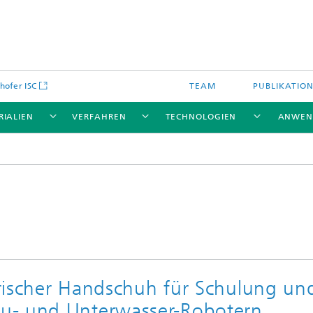
hofer ISC
TEAM
PUBLIKATIO
RIALIEN
VERFAHREN
TECHNOLOGIEN
ANWEN
sorischer Handschuh für Schulung un
u- und Unterwasser-Robotern