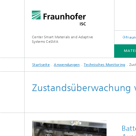
Center Smart Materials and Adaptive
Fraun
Systems CeSMA
MATE
Startseite
Anwendungen
Technisches Monitoring
Zus
MATERIALIEN
VERFAHREN
TECHNOLOGIEN
ANWENDUNGEN
LEISTUNGEN
PROJEKTE
Zustandsüberwachung v
Batt