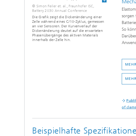
Mecha
© Simon Feiler et. al., Fraunhofer ISC,
Elastom
Battery 2030 Annual Conference
sorgen 
Die Grafik zeigt die Dickenänderung einer
Zelle während eines C/10-Zyklus, gemessen
Batteri
an vier Sensoren. Der Kurvenverlauf der
So könn
Dickenänderung deutet auf die erwarteten
Phasenübergänge des aktiven Materials
Darüber
innerhalb der Zelle hin.
Anwend
MEHR
MEHR
Publi
of clam
Beispielhafte Spezifikatio