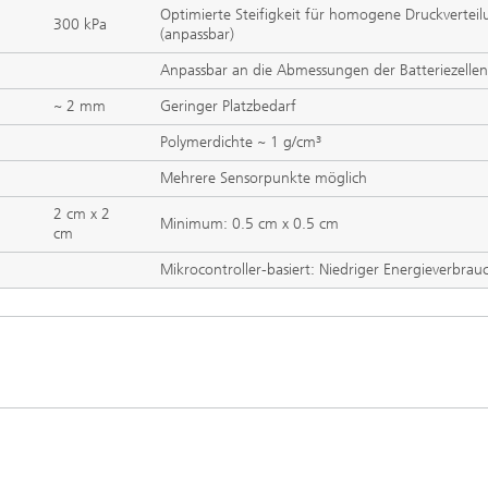
Optimierte Steifigkeit für homogene Druckvertei
300 kPa
(anpassbar)
Anpassbar an die Abmessungen der Batteriezellen
~ 2 mm
Geringer Platzbedarf
Polymerdichte ~ 1 g/cm³
Mehrere Sensorpunkte möglich
2 cm x 2
Minimum: 0.5 cm x 0.5 cm
cm
Mikrocontroller-basiert: Niedriger Energieverbrau