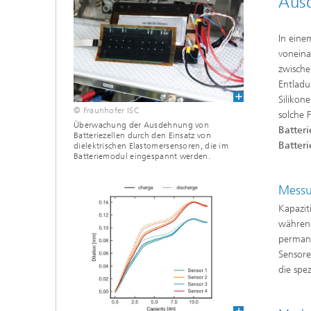
Aus
In ein
voneina
zwische
Entladu
Silikon
© Fraunhofer ISC
solche 
Überwachung der Ausdehnung von
Batter
Batteriezellen durch den Einsatz von
Batter
dielektrischen Elastomersensoren, die im
Batteriemodul eingespannt werden.
Messu
Kapazit
währen
perma
Sensore
die spe