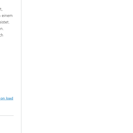
t,
in einem
istet.
en.
ach
ion load