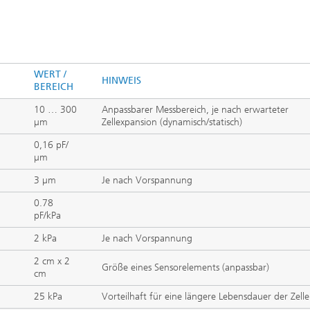
WERT /
HINWEIS
BEREICH
10 … 300
Anpassbarer Messbereich, je nach erwarteter
µm
Zellexpansion (dynamisch/statisch)
0,16 pF/
µm
3 µm
Je nach Vorspannung
0.78
pF/kPa
g
2 kPa
Je nach Vorspannung
2 cm x 2
Größe eines Sensorelements (anpassbar)
cm
25 kPa
Vorteilhaft für eine längere Lebensdauer der Zell