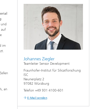
erial
g
- und
 auf
ne
d im
zt.
Johannes Ziegler
Teamleiter Sensor Development
Fraunhofer-Institut für Silicatforschung
Zellen
ISC
Neunerplatz 2
97082 Würzburg
ch
, an
Telefon +49 931 4100-601
E-Mail senden