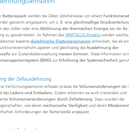
dehnungssensoren
em
Batteriepack
werden die Zellen üblicherweise von einem
Funktionsmat
nder getrennt eingespannt, um z. B. eine
gleichmäßige Druckverteilun
n den Zellen oder eine
Abführung der thermischen Energie
bei der Be
ng zu gewährleisten. Im Rahmen des
SPARTACUS-Projekts
werden weiche,
elastomer basierte
dielektrische Elastomersensoren
entwickelt, die als ei
Funktionstrennschicht agieren und gleichzeitig die
Ausdehnung der
iezelle
zur Zustandsüberwachung
messen
können
. Diese Information wir
iemanagementsystem (BMS)
zur
Erhöhung der Systemsicherheit
genut
ng der Zellausdehnung
ive Verformungssensoren erfassen präzise die
Volumenänderungen
der 
d des
Ladens und Entladens
. Zudem erkennen sie auch irreversible und
nente
Volumenveränderungen durch Zellalterung
. Dazu wurden die
igenschaften, wie deren
mechanische Steifigkeit
und deren
Messberei
zifischen Anforderungen der Batteriezelle angepasst.