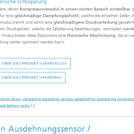
nische Entkopplung
ere, deren
Kompressionsmodul in einem weiten Bereich einstellbar
is
für eine
gleichmäßige Dämpfungsschicht
, welche die einzelnen Zellen 
emodul trennt und somit eine
gleichmäßigere Druckverteilung
gewährle
en Druckspitzen, welche die Zellalterung beschleunigen, vermieden werd
 hinaus bieten diese Elastomere eine
thermische Abschirmung
, die je n
ung weiter optimiert werden kann.
 ÜBER DAS PROJEKT »SPARTACUS«
 ÜBER DAS PROJEKT »PHOENIX«
kation lesen:
»Dielectric elastomer sensors adapted for monitoring compress
ped battery cells«
nen Ausdehnungssensor /