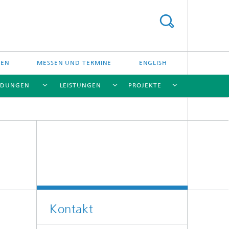
NEN
MESSEN UND TERMINE
ENGLISH
DUNGEN
LEISTUNGEN
PROJEKTE
[X]
[X]
[X]
[X]
[X]
[X]
Kontakt