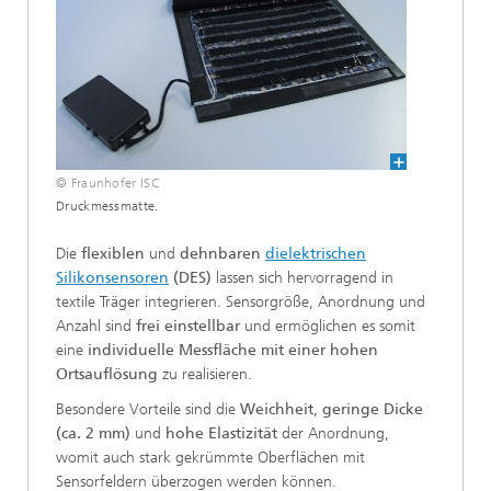
© Fraunhofer ISC
Druckmessmatte.
Die
flexiblen
und
dehnbaren
dielektrischen
Silikonsensoren
(DES)
lassen sich hervorragend in
textile Träger integrieren. Sensorgröße, Anordnung und
Anzahl sind
frei einstellbar
und ermöglichen es somit
eine
individuelle Messfläche mit einer hohen
Ortsauflösung
zu realisieren.
Besondere Vorteile sind die
Weichheit
,
geringe Dicke
(ca. 2 mm)
und
hohe Elastizität
der Anordnung,
womit auch stark gekrümmte Oberflächen mit
Sensorfeldern überzogen werden können.