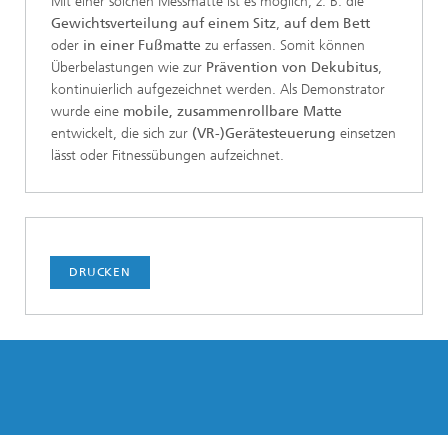
Mit einer solchen Messmatte ist es möglich, z. B. die
Gewichtsverteilung auf einem Sitz
,
auf dem Bett
oder
in einer Fußmatte
zu erfassen. Somit können
Überbelastungen wie zur
Prävention von Dekubitus
,
kontinuierlich aufgezeichnet werden. Als Demonstrator
wurde eine
mobile, zusammenrollbare Matte
entwickelt, die sich zur
(VR-)Gerätesteuerung
einsetzen
lässt oder Fitnessübungen aufzeichnet.
DRUCKEN