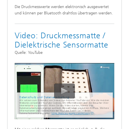
Die Druckmesswerte werden elektronisch ausgewertet
und können per Bluetooth drahtlos übertragen werden.
Video: Druckmessmatte /
Dielektrische Sensormatte
Quelle: YouTube
Datenschutz und Datenverarbeitung
Wir setzen zum Einbinden von Videos den Anbieter YouTube ein. Wie die meisten
Websites verwendet YouTube Cookies, um Informationen über die Besucher ihrer
Internetseite zu sammeln. Wenn Sie das Video starten, könnte dies
Datenverarbeitungsvorgänge auslösen. Darauf haben wir keinen Einfluss. Weitere
Informationen über Datenschutz bei YouTube finden Sie in deren
Datenschutzerklärung unter:
https://policies.google.com/privacy