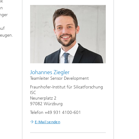
ik
on
inger
auf
eugen.
Johannes Ziegler
Teamleiter Sensor Development
Fraunhofer-Institut für Silicatforschung
ISC
Neunerplatz 2
97082 Würzburg
Telefon +49 931 4100-601
E-Mail senden