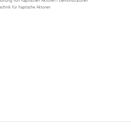
icklung von haptischen Aktoren / Demonstratoren
echnik für haptische Aktoren