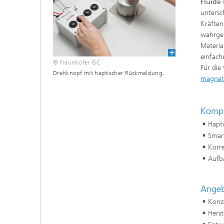
Fluide
untersc
Kräften
wahrgen
Materia
einfach
© Fraunhofer ISC
Für die
Drehknopf mit haptischer Rückmeldung.
magnet
Kompe
Hapt
Smart
Korre
Aufb
Angeb
Konz
Herst