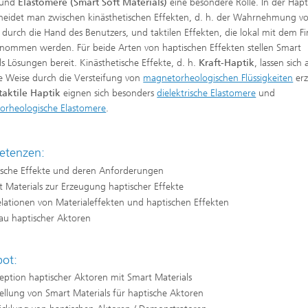
und
Elastomere (Smart Soft Materials)
eine besondere Rolle. In der Hapt
heidet man zwischen kinästhetischen Effekten, d. h. der Wahrnehmung v
 durch die Hand des Benutzers, und taktilen Effekten, die lokal mit dem F
ommen werden. Für beide Arten von haptischen Effekten stellen Smart
ls Lösungen bereit. Kinästhetische Effekte, d. h.
Kraft-Haptik
, lassen sich 
e Weise durch die Versteifung von
magnetorheologischen Flüssigkeiten
erz
taktile Haptik
eignen sich besonders
dielektrische Elastomere
und
orheologische Elastomere
.
tenzen:
ische Effekte und deren Anforderungen
 Materials zur Erzeugung haptischer Effekte
lationen von Materialeffekten und haptischen Effekten
au haptischer Aktoren
ot:
eption haptischer Aktoren mit Smart Materials
ellung von Smart Materials für haptische Aktoren