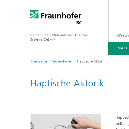
Center Smart Materials and Adaptive
Fraun
Systems CeSMA
MATE
Startseite
Technologien
Haptische Aktorik
MATERIALIEN
VERFAHREN
TECHNOLOGIEN
ANWENDUNGEN
LEISTUNGEN
PROJEKTE
Haptische Aktorik
Haptisc
vielfäl